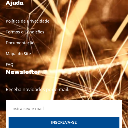
Ajuda
Política de Privacidade
Termos e Condições
Documentação
Mapa do Site
FAQ
Newsletter
Receba novidades por e-mail.
INSCREVA-SE