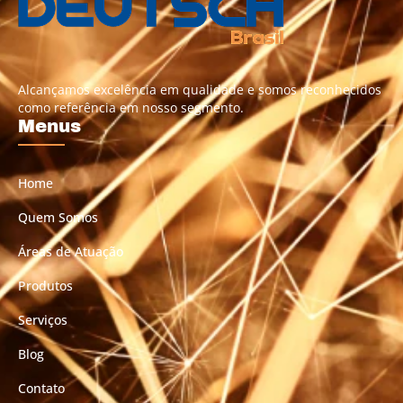
Alcançamos excelência em qualidade e somos reconhecidos
como referência em nosso segmento.
Menus
Home
Quem Somos
Áreas de Atuação
Produtos
Serviços
Blog
Contato