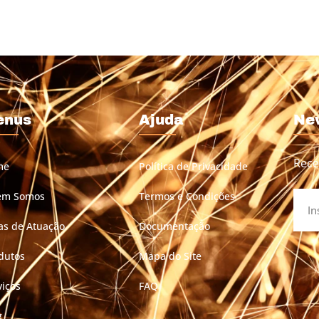
enus
Ajuda
Ne
Rece
me
Política de Privacidade
em Somos
Termos e Condições
as de Atuação
Documentação
dutos
Mapa do Site
viços
FAQ
g