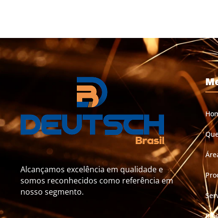
M
Ho
Qu
Áre
Alcançamos excelência em qualidade e
Pro
somos reconhecidos como referência em
nosso segmento.
Ser
Blo