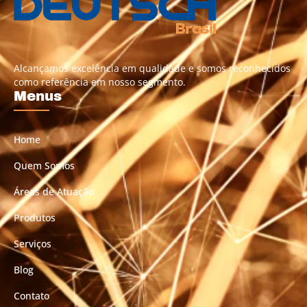
Alcançamos excelência em qualidade e somos reconhecidos
como referência em nosso segmento.
Menus
Home
Quem Somos
Áreas de Atuação
Produtos
Serviços
Blog
Contato