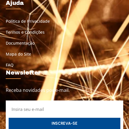
Ajuda
Política de Privacidade
Termos e Condições
Documentação
Mapa do Site
FAQ
Newsletter
Receba novidades por e-mail.
INSCREVA-SE