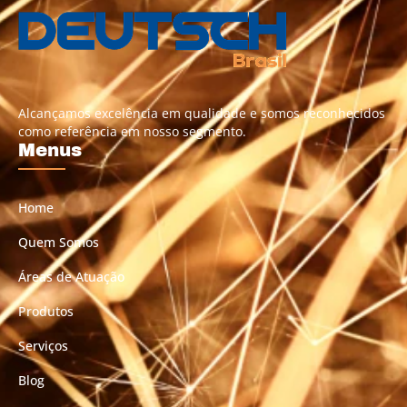
Alcançamos excelência em qualidade e somos reconhecidos
como referência em nosso segmento.
Menus
Home
Quem Somos
Áreas de Atuação
Produtos
Serviços
Blog