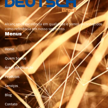
Alcançamos excelência em qualidade e somos reconhecidos
como referência em nosso segmento.
Menus
Home
Quem Somos
Áreas de Atuação
Produtos
Serviços
Blog
Contato