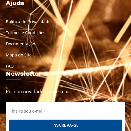
Ajuda
Política de Privacidade
Termos e Condições
Documentação
Mapa do Site
FAQ
Newsletter
Receba novidades por e-mail.
INSCREVA-SE