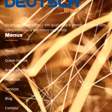
Alcançamos excelência em qualidade e somos reconhecidos
como referência em nosso segmento.
Menus
Home
Quem Somos
Áreas de Atuação
Produtos
Serviços
Blog
Contato