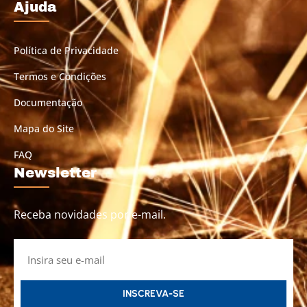
Ajuda
Política de Privacidade
Termos e Condições
Documentação
Mapa do Site
FAQ
Newsletter
Receba novidades por e-mail.
INSCREVA-SE