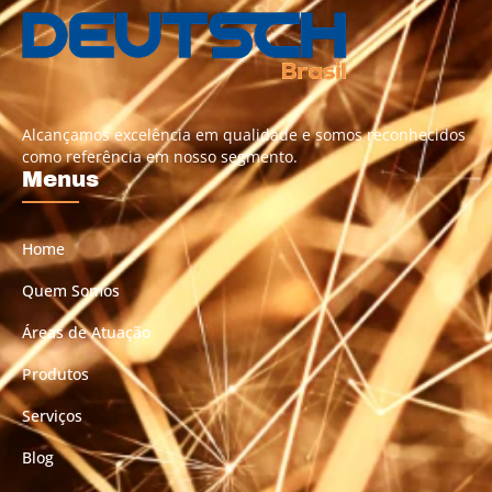
Alcançamos excelência em qualidade e somos reconhecidos
como referência em nosso segmento.
Menus
Home
Quem Somos
Áreas de Atuação
Produtos
Serviços
Blog