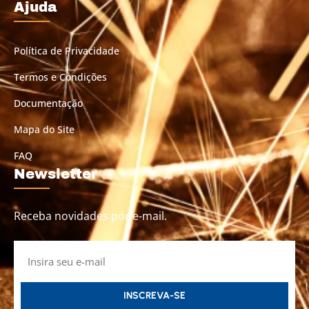
Ajuda
Política de Privacidade
Termos e Condições
Documentação
Mapa do Site
FAQ
Newsletter
Receba novidades por e-mail.
INSCREVA-SE