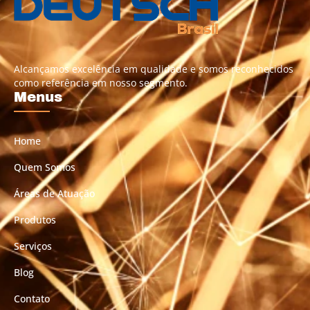
Alcançamos excelência em qualidade e somos reconhecidos
como referência em nosso segmento.
Menus
Home
Quem Somos
Áreas de Atuação
Produtos
Serviços
Blog
Contato