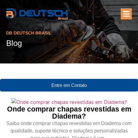
Quem Som
Áreas de At
DB DEUTSCH BRASIL
Blog
Entre em Contato
Onde comprar chapas revestidas em
Diadema?
Saiba onde comprar chapas revestidas em Diadema com
qualidade, suporte técnico e soluções personalizadas