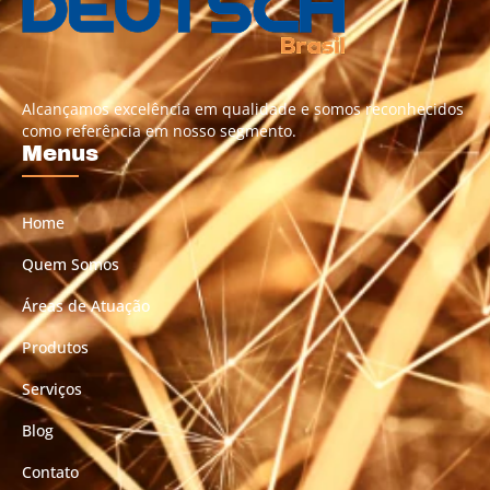
Alcançamos excelência em qualidade e somos reconhecidos
como referência em nosso segmento.
Menus
Home
Quem Somos
Áreas de Atuação
Produtos
Serviços
Blog
Contato