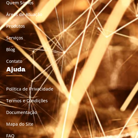
Quem Somos
Áreas de Atuação
Produtos
Serviços
Blog
Contato
Ajuda
Política de Privacidade
Termos e Condições
Documentação
Mapa do Site
FAQ