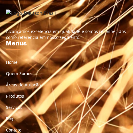
Alcançamos excelência em qualidade e somos reconhecidos
como referência em nosso segmento.
Menus
Home
Quem Somos
Áreas de Atuação
Produtos
Serviços
Blog
Contato